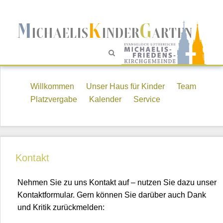
M
K
G
ICHAELIS
INDER
ARTEN
Willkommen
Unser Haus für Kinder
Team
Platzvergabe
Kalender
Service
Kontakt
Lass
Nehmen Sie zu uns Kontakt auf – nutzen Sie dazu unser
dieses
Kontaktformular. Gern können Sie darüber auch Dank
Feld
und Kritik zurückmelden:
leer