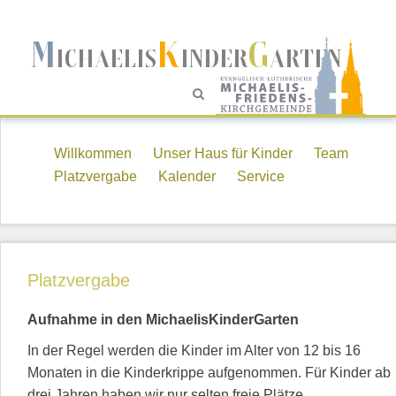
M
K
G
ICHAELIS
INDER
ARTEN
Willkommen
Unser Haus für Kinder
Team
Platzvergabe
Kalender
Service
Platzvergabe
Aufnahme in den MichaelisKinderGarten
In der Regel werden die Kinder im Alter von 12 bis 16
Monaten in die Kinderkrippe aufgenommen. Für Kinder ab
drei Jahren haben wir nur selten freie Plätze.