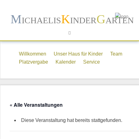
M
K
G
ICHAELIS
INDER
ARTEN
Willkommen
Unser Haus für Kinder
Team
Platzvergabe
Kalender
Service
« Alle Veranstaltungen
Diese Veranstaltung hat bereits stattgefunden.